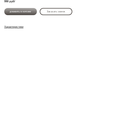
990
руб
/
Заказать звонок
ДОБАВИТЬ В КОРЗИНУ
Характеристики
Главная
Меню
Каталог
Реквизиты
Наши преимущества
Каталог
Тест
И.П. Костырин Д.Н
Юрид. адрес: 353020 Краснодарский край
ст.Новопокровская пер. Светлый 15
Партнеры
Доставка
Факт.адрес: ст.Новопокровская пер.Светлый 15
ИНН 234401709406
Оставить заявку
Банк ОАО КБ «ЦЕНТР-ИНВЕСТ» г. Ростов-на-Дону
Р/сч.40802810108700000138
344000, г. Ростов-на-Дону, пр. Соколова,62
БИК 046015762
Кор/сч 30101810100000000762
8 (928) 261-83-86
Керамическая плитка
Перезвонить вам?
керамогранит сантехника
8 (967) 651-23-23
Политика конфидициальности данных