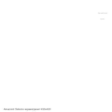
8 (928) 261-83-86
Керамическая плитка
8 (967) 651-23-23
и сантехника в
г.Краснодаре
Перезвонить вам?
Корзина
Amazonit Seleste керамогранит 410x410