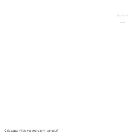
8 (928) 261-83-86
Керамическая
8 (967) 651-23-23
плитка
и сантехника в
г.Краснодаре
Перезвонить вам?
Корзина
Calacatta milan керамогранит матовый