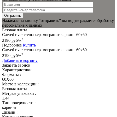
Отправить
Нажимая на кнопку “отправить” вы подтверждаете обработку
персональных данных
Базовая плита
Carved river crema керамогранит карвинг 60x60
2
2190
руб
/м
Подробнее
Купить
Carved river crema керамогранит карвинг 60x60
2
2190
руб
/м
Добавить в корзину
Заказать звонок
Характеристики
Форматы :
60X60
Место в коллекции :
Базовая плита
Метраж упаковки :
1.44
Тип поверхности :
карвинг
Дизайн :
Камень и кирпич