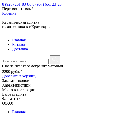
8 (928) 261-83-86
8 (967) 651-23-23
Перезвонить вам?
Корзина
Керамическая плитка
и сантехника в г.Краснодаре
Главная
Каталог
Доставка
Cineria river керамогранит матовый
2
2290
руб
/м
Добавить в корзину
Заказать звонок
Характеристики
Место в коллекции :
Базовая плита
Форматы :
60X60
Главная