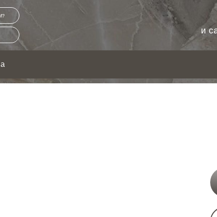
М?
и с
ка