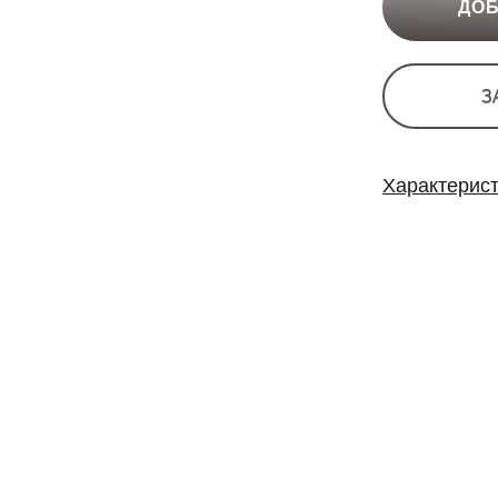
ДОБ
З
Характерис
Место в колле
Категория:
Форматы :