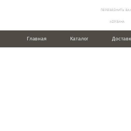
8 (928) 261-83-86
ПЕРЕЗВОНИТЬ ВА
8 (967) 651-23-23
КОРЗИНА
Главная
Каталог
Достав