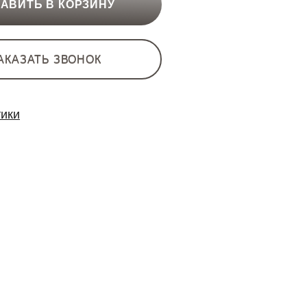
АВИТЬ В КОРЗИНУ
АКАЗАТЬ ЗВОНОК
тики
кции :
Базовая плита
Керамогранит
80X160