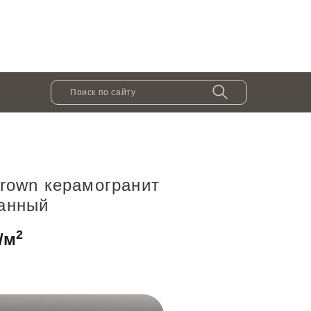
Керамическая плитка
антехника в г.Краснодаре
brown керамогранит
анный
2
/м