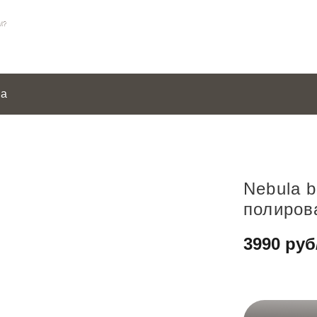
М?
и с
ка
Nebula 
полиров
3990
руб