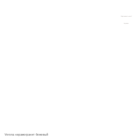
8 (928) 261-83-86
Керамическая
8 (967) 651-23-23
плитка
и сантехника в
г.Краснодаре
Перезвонить вам?
Корзина
Verona керамогранит бежевый